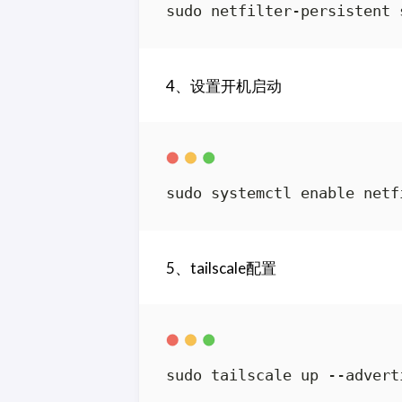
sudo netfilter-persistent 
4、设置开机启动
sudo systemctl enable netf
5、tailscale配置
sudo tailscale up --advert