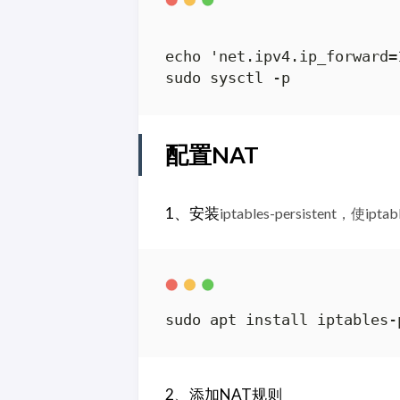
echo 'net.ipv4.ip_forward=
sudo sysctl -p
配置NAT
1、安装
iptables-persistent，使
sudo apt install iptables-
2、添加NAT规则