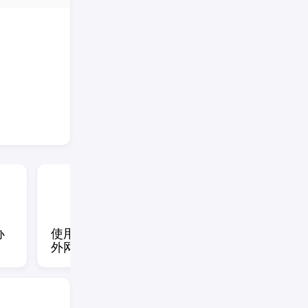
办
使用headscale分别解析内
headscal
外网dns
效的解决办法