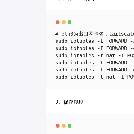
# eth0为出口网卡名，tailsca
sudo iptables -I FORWARD -
sudo iptables -I FORWARD -
sudo iptables -t nat -I PO
sudo iptables -I FORWARD -
sudo iptables -I FORWARD -
sudo iptables -t nat -I PO
3、保存规则