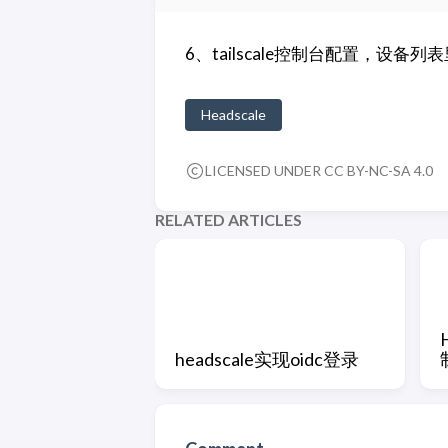
6、tailscale控制台配置，设备列
Headscale
LICENSED UNDER CC BY-NC-SA 4.0
RELATED ARTICLES
headscale实现oidc登录