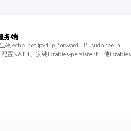
de服务端
 'net.ipv4.ip_forward=1' | sudo tee -a
ctl -p 配置NAT 1、安装iptables-persistent，使iptab