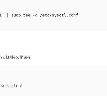
1' | sudo tee -a /etc/sysctl.conf

iptables规则持久化保存
persistent