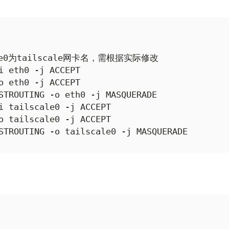
le0为tailscale网卡名，需根据实际修改

i eth0 -j ACCEPT

o eth0 -j ACCEPT

STROUTING -o eth0 -j MASQUERADE

i tailscale0 -j ACCEPT

o tailscale0 -j ACCEPT

STROUTING -o tailscale0 -j MASQUERADE