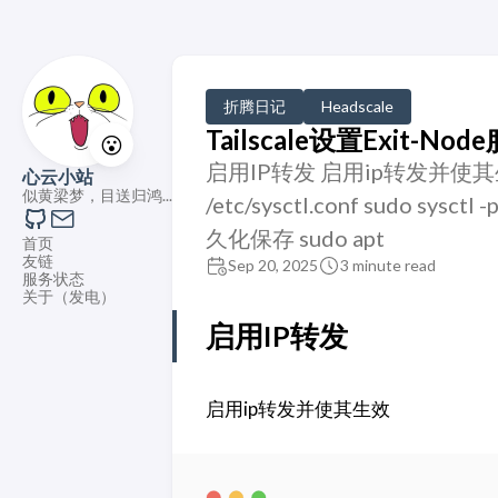
折腾日记
Headscale
Tailscale设置Exit-No
😮
启用IP转发 启用ip转发并使其生效 echo
心云小站
似黄梁梦，目送归鸿...
/etc/sysctl.conf sudo sys
久化保存 sudo apt
首页
友链
Sep 20, 2025
3 minute read
服务状态
关于（发电）
启用IP转发
启用ip转发并使其生效